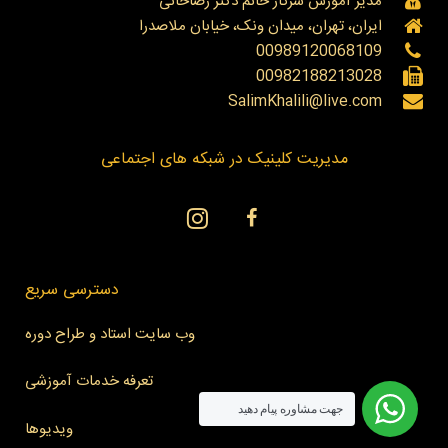
مدیر آموزش سرکار خانم دکتر رضاخانی
ایران، تهران، میدان ونک، خیابان ملاصدرا
00989120068109
00982188213028
SalimKhalili@live.com
مدیریت کلینیک در شبکه های اجتماعی
دسترسی سریع
وب سایت استاد و طراح دوره
تعرفه خدمات آموزشی
جهت مشاوره پیام دهید
ویدیوها