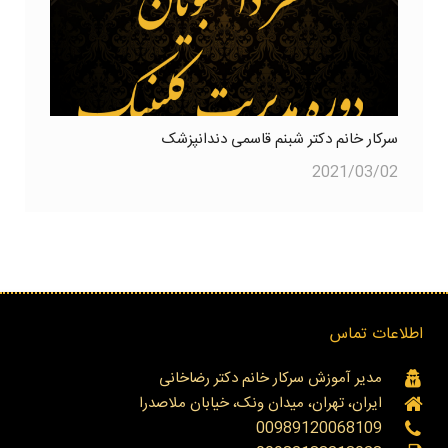
سرکار خانم دکتر شبنم قاسمی دندانپزشک
2021/03/02
اطلاعات تماس
مدیر آموزش سرکار خانم دکتر رضاخانی
ایران، تهران، میدان ونک، خیابان ملاصدرا
00989120068109