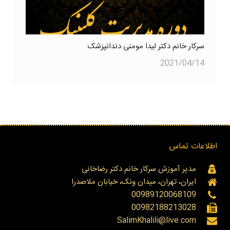
سرکار خانم دکتر لیدا مومنی دندانپزشک
2021/04/14
اطلاعات تماس
مدیر آموزش سرکار خانم دکتر رضاخانی
ایران، تهران، میدان ونک، خیابان ملاصدرا
00989120068109
00982188213028
SalimKhalili@live.com