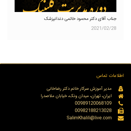
جناب آقای دکتر محمود خاتمی دندانپزشک
2021/02/28
اطلاعات تماس
مدیر آموزش سرکار خانم دکتر رضاخانی
ایران، تهران، میدان ونک، خیابان ملاصدرا
00989120068109
00982188213028
SalimKhalili@live.com