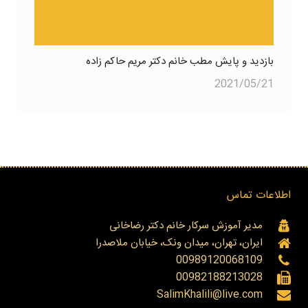
بازدید و پایش مطب خانم دکتر مریم حاکم زاده
2021/05/21
اطلاعات تماس
مدیر آموزش سرکار خانم دکتر رضاخانی
ایران، تهران، میدان ونک، خیابان ملاصدرا
00989120068109
00982188213028
SalimKhalili@live.com