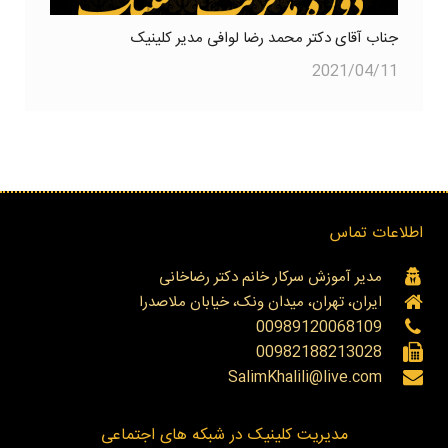
جناب آقای دکتر محمد رضا لوافی مدیر کلینیک
2021/04/11
اطلاعات تماس
مدیر آموزش سرکار خانم دکتر رضاخانی
ایران، تهران، میدان ونک، خیابان ملاصدرا
00989120068109
00982188213028
SalimKhalili@live.com
مدیریت کلینیک در شبکه های اجتماعی