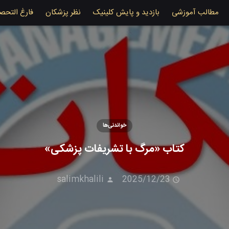
مطالب آموزشی
بازدید و پایش کلینیک
نظر پزشکان
فارغ التحص
خواندنی‌ها
کتاب «مرگ با تشریفات پزشکی»
salimkhalili
2025/12/23