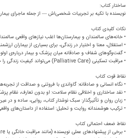
ساختار کتاب:
نویسنده با تکیه بر تجربیات شخصی‌اش — از جمله ماجرای بیماری
نکات کلیدی کتاب
• خانه‌های سالمندان و بیمارستان‌ها اغلب نیازهای واقعی سالمندان
• استقلال، معنا و اختیار در زندگی، برای بسیاری از بیماران ارزشمن
• گفت‌وگوهای شفاف و صادقانه میان پزشک و بیمار درباره‌ی اولوی
• مراقبت تسکینی (Palliative Care) می‌تواند کیفیت زندگی را حفظ کرده و حتی گاه طول عمر را افزایش دهد، بدون وابستگی به درمان‌های سخت و بی‌نتیجه.
نقاط قوت کتاب
• نگاه انسانی و صادقانه: گاواندی با فروتنی و صداقت از تجربه
• نقد ساختاری و اخلاقی نظام سلامت: او بدون تعارف، نظام پزشکی
• زبان روان و تأثیرگذار: سبک نوشتار کتاب، روایی، ساده و در ع
• ترکیب هوشمندانه روایت و تحلیل: استفاده از داستان‌های واقعی
نقاط ضعف احتمالی کتاب
• برخی از پیشنهادهای عملی نویسنده (مانند مراقبت خانگی یا Hospice care) ممکن است در همه‌ی کشورها و فرهنگ‌ها قابل اجرا نباشند.