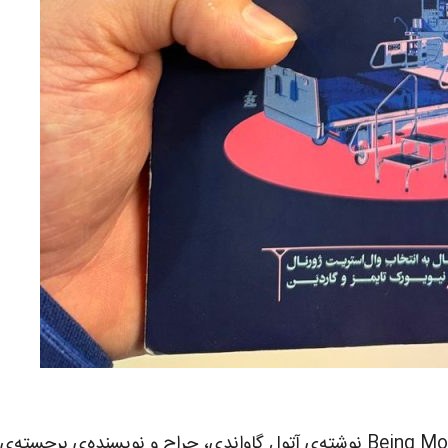
کتاب Being Mortal: Medicine and What Matters in the End نوشته‌ی آتول گاواندی،