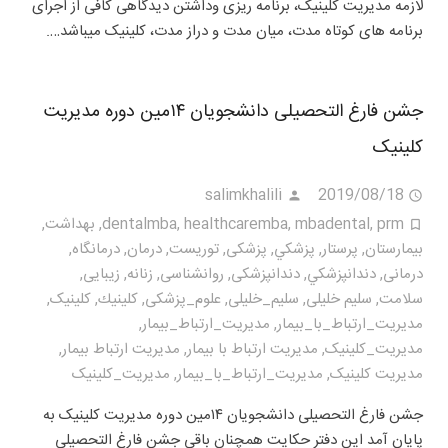
لازمه مدیریت کلینیک، برنامه ریزی وداشتن دیدگاهی کافی از اجرای
برنامه های کوتاه مدت، میان مدت و دراز مدت، کلینیک میباشد….
جشن فارغ التحصیلی دانشجویان ۱۴مین دوره مدیریت
کلینیک
salimkhalili
2019/08/18
prm
,
mbadental
,
healthcaremba
,
dentalmba
,
بهداشت
,
بيمارستان
,
پرستار
,
پزشكي
,
پزشکی
,
توریست
,
درمان
,
درمانگاه
,
درمانی
,
دندانپزشكي
,
دندانپزشکی
,
روانشناسی
,
زنانه
,
زیبایی
,
سلامت
,
سلیم خلیلی
,
سلیم_خلیلی
,
علوم_پزشکی
,
كلينيك
,
کلینیک
,
مديريت_ارتباط_با_بيمار
,
مديريت_ارتباط_بیمار
,
مديريت_كلينيک
,
مدیریت ارتباط با بیمار
,
مدیریت ارتباط بیمار
,
مدیریت کلینیک
,
مدیریت_ارتباط_با_بیمار
,
مدیریت_کلینیک
جشن فارغ التحصیلی دانشجویان ۱۴مین دوره مدیریت کلینیک به
پایان آمد این دفتر حکایت همچنان باقی جشن فارغ التحصیلی