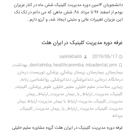
دانشجویان ۱۴مین دوره مدیریت کلینیک شش ماه در کنار عزیزان
بودم از اسفند ۹۷ تا مرداد ۹۸، شش ماهی که می دانم در تک تک
این عزیزان تغییرات عالی و مثبتی ایجاد شد، و آرزو دارم…
غرفه دوره مدیریت کلینیک در ایران هلث
salimkhalili
2019/06/17
prm
,
mbadental
,
healthcaremba
,
dentalmba
,
بهداشت
,
بيمارستان
,
بیمارستان
,
پرستار
,
پزشكي
,
پزشکی
,
توریست
,
درمان
,
درمانگاه
,
درمانی
,
دندانپزشكي
,
دندانپزشکی
,
روانشناسی
,
زنانه
,
زیبایی
,
سلامت
,
سلیم خلیلی
,
سلیم_خلیلی
,
علوم_پزشکی
,
كلينيك
,
کلینیک
,
مديريت_ارتباط_با_بيمار
,
مديريت_ارتباط_بیمار
,
مديريت_كلينيک
,
مدیریت ارتباط با بیمار
,
مدیریت ارتباط بیمار
,
مدیریت کلینیک
,
مدیریت_ارتباط_با_بیمار
,
مدیریت_کلینیک
,
مردانه
غرفه دوره مدیریت کلینیک در ایران هلث گروه مشاوره سلیم خلیلی