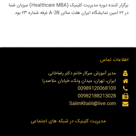
برگزار کننده دوره مدیریت کلینیک (Healthcare MBA) میزبان شما
در ۲۲ امین نمایشگاه ایران هلث سالن A-38 غرفه شماره ۲۳ بود. .
اطلاعات تماس
مدیر آموزش سرکار خانم دکتر رضاخانی
ایران، تهران، میدان ونک، خیابان ملاصدرا
00989120068109
00982188213028
SalimKhalili@live.com
مدیریت کلینیک در شبکه های اجتماعی