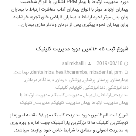
دوره مدیریت ارتباط با بیمار PRM آشنایی با انواع شخصیت
بیماران ارتباط موثر با انواع بیماران آداب معاشرت ارتباط با بیماران
زبان بدن موثر نحوه ارتباط با بیماران ناراضی خلق تجربه خوشایند
برای بیماران نحوه پیگیری پس از درمان وفادار سازی بیماران…
شروع ثبت نام ۱۶امین دوره مدیریت کلینیک
salimkhalili
2019/08/18
prm
,
mbadental
,
healthcaremba
,
dentalmba
,
بهداشت
,
بيمارستان
,
پرستار
,
پزشكي
,
پزشکی
,
درمان
,
درمانگاه
,
درمانی
,
دندانپزشكي
,
دندانپزشکی
,
كلينيك
,
کلینیک
,
مديريت_ارتباط_با_بيمار
,
مديريت_كلينيک
,
مدیریت ارتباط با
بیمار
,
مدیریت ارتباط بیمار
,
مدیریت کلینیک
,
مدیریت_کلینیک
شروع ثبت نام ۱۶مین دوره مدیریت کلینیک مهر ۹۸ مقدمه امروزه از
کوچکترین کلینیک ها تا بزرگترین پاراکلینیک جهت اداره و بهره وری
به مدیریت اصولی و مطابق با شرایط خاص خود نیازمند میباشند.