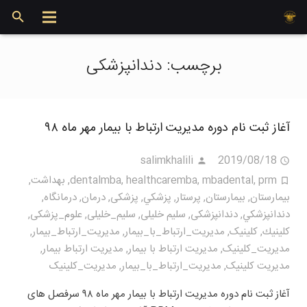
برچسب:
دندانپزشکی
آغاز ثبت نام دوره مدیریت ارتباط با بیمار مهر ماه ۹۸
salimkhalili
2019/08/18
prm
,
mbadental
,
healthcaremba
,
dentalmba
,
بهداشت
,
بيمارستان
,
بیمارستان
,
پرستار
,
پزشكي
,
پزشکی
,
درمان
,
درمانگاه
,
دندانپزشكي
,
دندانپزشکی
,
سلیم خلیلی
,
سلیم_خلیلی
,
علوم_پزشکی
,
كلينيك
,
کلینیک
,
مديريت_ارتباط_با_بيمار
,
مديريت_ارتباط_بیمار
,
مديريت_كلينيک
,
مدیریت ارتباط با بیمار
,
مدیریت ارتباط بیمار
,
مدیریت کلینیک
,
مدیریت_ارتباط_با_بیمار
,
مدیریت_کلینیک
آغاز ثبت نام دوره مدیریت ارتباط با بیمار مهر ماه ۹۸ سرفصل های