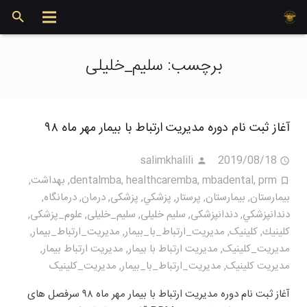
برچسب:
سلیم_خلیلی
آغاز ثبت نام دوره مدیریت ارتباط با بیمار مهر ماه ۹۸
salimkhalili
2019/08/18
prm
,
mbadental
,
healthcaremba
,
dentalmba
,
بهداشت
,
بيمارستان
,
بیمارستان
,
پرستار
,
پزشكي
,
پزشکی
,
درمان
,
درمانگاه
,
دندانپزشكي
,
دندانپزشکی
,
سلیم خلیلی
,
سلیم_خلیلی
,
علوم_پزشکی
,
كلينيك
,
کلینیک
,
مديريت_ارتباط_با_بيمار
,
مديريت_ارتباط_بیمار
,
مديريت_كلينيک
,
مدیریت ارتباط با بیمار
,
مدیریت ارتباط بیمار
,
مدیریت کلینیک
,
مدیریت_ارتباط_با_بیمار
,
مدیریت_کلینیک
آغاز ثبت نام دوره مدیریت ارتباط با بیمار مهر ماه ۹۸ سرفصل های