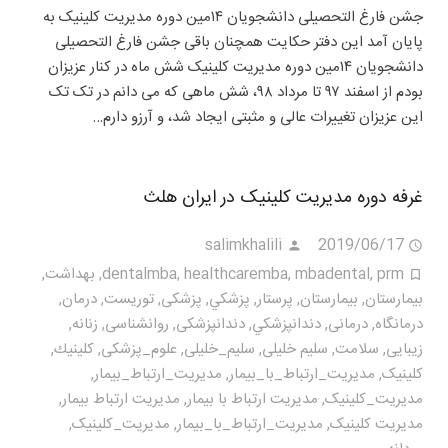
جشن فارغ التحصیلی دانشجویان ۱۴مین دوره مدیریت کلینیک به
پایان آمد این دفتر حکایت همچنان باقی جشن فارغ التحصیلی
دانشجویان ۱۴مین دوره مدیریت کلینیک شش ماه در کنار عزیزان
بودم از اسفند ۹۷ تا مرداد ۹۸، شش ماهی که می دانم در تک تک
این عزیزان تغییرات عالی و مثبتی ایجاد شد، و آرزو دارم…
غرفه دوره مدیریت کلینیک در ایران هلث
salimkhalili
2019/06/17
prm
,
mbadental
,
healthcaremba
,
dentalmba
,
بهداشت
,
بيمارستان
,
بیمارستان
,
پرستار
,
پزشكي
,
پزشکی
,
توریست
,
درمان
,
درمانگاه
,
درمانی
,
دندانپزشكي
,
دندانپزشکی
,
روانشناسی
,
زنانه
,
زیبایی
,
سلامت
,
سلیم خلیلی
,
سلیم_خلیلی
,
علوم_پزشکی
,
كلينيك
,
کلینیک
,
مديريت_ارتباط_با_بيمار
,
مديريت_ارتباط_بیمار
,
مديريت_كلينيک
,
مدیریت ارتباط با بیمار
,
مدیریت ارتباط بیمار
,
مدیریت کلینیک
,
مدیریت_ارتباط_با_بیمار
,
مدیریت_کلینیک
,