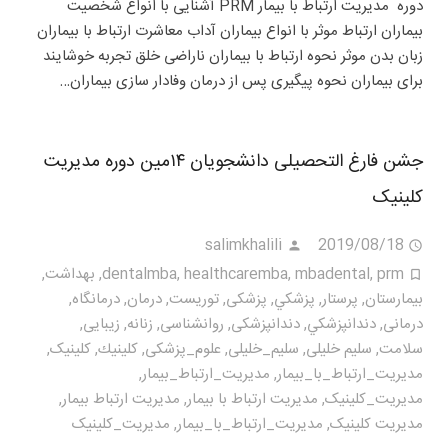
دوره مدیریت ارتباط با بیمار PRM آشنایی با انواع شخصیت
بیماران ارتباط موثر با انواع بیماران آداب معاشرت ارتباط با بیماران
زبان بدن موثر نحوه ارتباط با بیماران ناراضی خلق تجربه خوشایند
برای بیماران نحوه پیگیری پس از درمان وفادار سازی بیماران…
جشن فارغ التحصیلی دانشجویان ۱۴مین دوره مدیریت
کلینیک
salimkhalili
2019/08/18
prm
,
mbadental
,
healthcaremba
,
dentalmba
,
بهداشت
,
بيمارستان
,
پرستار
,
پزشكي
,
پزشکی
,
توریست
,
درمان
,
درمانگاه
,
درمانی
,
دندانپزشكي
,
دندانپزشکی
,
روانشناسی
,
زنانه
,
زیبایی
,
سلامت
,
سلیم خلیلی
,
سلیم_خلیلی
,
علوم_پزشکی
,
كلينيك
,
کلینیک
,
مديريت_ارتباط_با_بيمار
,
مديريت_ارتباط_بیمار
,
مديريت_كلينيک
,
مدیریت ارتباط با بیمار
,
مدیریت ارتباط بیمار
,
مدیریت کلینیک
,
مدیریت_ارتباط_با_بیمار
,
مدیریت_کلینیک