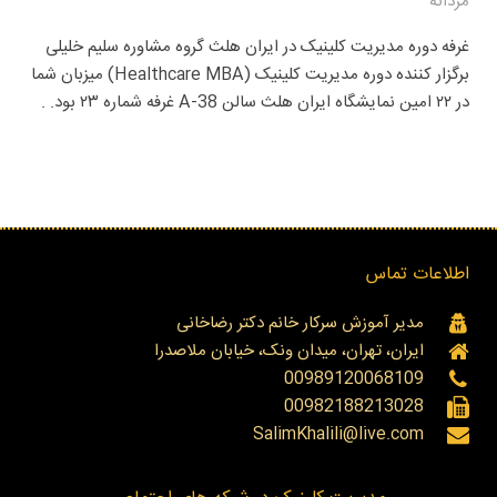
مردانه
غرفه دوره مدیریت کلینیک در ایران هلث گروه مشاوره سلیم خلیلی
برگزار کننده دوره مدیریت کلینیک (Healthcare MBA) میزبان شما
در ۲۲ امین نمایشگاه ایران هلث سالن A-38 غرفه شماره ۲۳ بود. .
اطلاعات تماس
مدیر آموزش سرکار خانم دکتر رضاخانی
ایران، تهران، میدان ونک، خیابان ملاصدرا
00989120068109
00982188213028
SalimKhalili@live.com