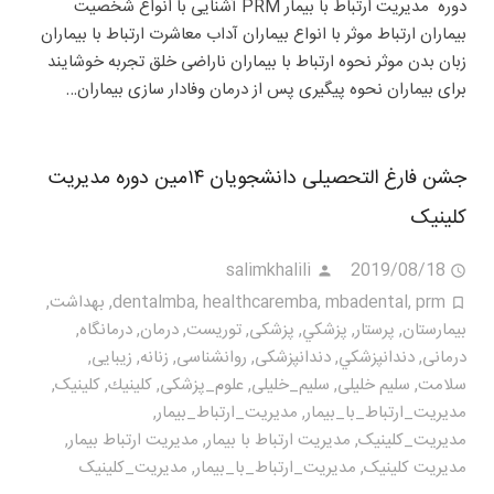
دوره مدیریت ارتباط با بیمار PRM آشنایی با انواع شخصیت
بیماران ارتباط موثر با انواع بیماران آداب معاشرت ارتباط با بیماران
زبان بدن موثر نحوه ارتباط با بیماران ناراضی خلق تجربه خوشایند
برای بیماران نحوه پیگیری پس از درمان وفادار سازی بیماران…
جشن فارغ التحصیلی دانشجویان ۱۴مین دوره مدیریت
کلینیک
salimkhalili
2019/08/18
prm
,
mbadental
,
healthcaremba
,
dentalmba
,
بهداشت
,
بيمارستان
,
پرستار
,
پزشكي
,
پزشکی
,
توریست
,
درمان
,
درمانگاه
,
درمانی
,
دندانپزشكي
,
دندانپزشکی
,
روانشناسی
,
زنانه
,
زیبایی
,
سلامت
,
سلیم خلیلی
,
سلیم_خلیلی
,
علوم_پزشکی
,
كلينيك
,
کلینیک
,
مديريت_ارتباط_با_بيمار
,
مديريت_ارتباط_بیمار
,
مديريت_كلينيک
,
مدیریت ارتباط با بیمار
,
مدیریت ارتباط بیمار
,
مدیریت کلینیک
,
مدیریت_ارتباط_با_بیمار
,
مدیریت_کلینیک