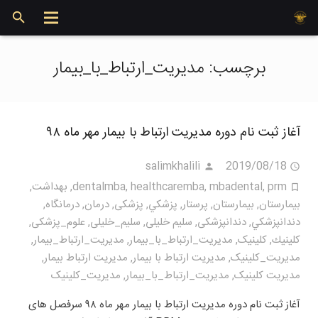
برچسب:
مدیریت_ارتباط_با_بیمار
آغاز ثبت نام دوره مدیریت ارتباط با بیمار مهر ماه ۹۸
salimkhalili
2019/08/18
prm
,
mbadental
,
healthcaremba
,
dentalmba
,
بهداشت
,
بيمارستان
,
بیمارستان
,
پرستار
,
پزشكي
,
پزشکی
,
درمان
,
درمانگاه
,
دندانپزشكي
,
دندانپزشکی
,
سلیم خلیلی
,
سلیم_خلیلی
,
علوم_پزشکی
,
كلينيك
,
کلینیک
,
مديريت_ارتباط_با_بيمار
,
مديريت_ارتباط_بیمار
,
مديريت_كلينيک
,
مدیریت ارتباط با بیمار
,
مدیریت ارتباط بیمار
,
مدیریت کلینیک
,
مدیریت_ارتباط_با_بیمار
,
مدیریت_کلینیک
آغاز ثبت نام دوره مدیریت ارتباط با بیمار مهر ماه ۹۸ سرفصل های