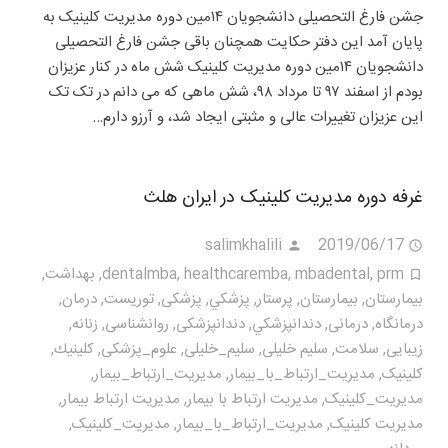
جشن فارغ التحصیلی دانشجویان ۱۴مین دوره مدیریت کلینیک به
پایان آمد این دفتر حکایت همچنان باقی جشن فارغ التحصیلی
دانشجویان ۱۴مین دوره مدیریت کلینیک شش ماه در کنار عزیزان
بودم از اسفند ۹۷ تا مرداد ۹۸، شش ماهی که می دانم در تک تک
این عزیزان تغییرات عالی و مثبتی ایجاد شد، و آرزو دارم…
غرفه دوره مدیریت کلینیک در ایران هلث
salimkhalili
2019/06/17
prm
,
mbadental
,
healthcaremba
,
dentalmba
,
بهداشت
,
بيمارستان
,
بیمارستان
,
پرستار
,
پزشكي
,
پزشکی
,
توریست
,
درمان
,
درمانگاه
,
درمانی
,
دندانپزشكي
,
دندانپزشکی
,
روانشناسی
,
زنانه
,
زیبایی
,
سلامت
,
سلیم خلیلی
,
سلیم_خلیلی
,
علوم_پزشکی
,
كلينيك
,
کلینیک
,
مديريت_ارتباط_با_بيمار
,
مديريت_ارتباط_بیمار
,
مديريت_كلينيک
,
مدیریت ارتباط با بیمار
,
مدیریت ارتباط بیمار
,
مدیریت کلینیک
,
مدیریت_ارتباط_با_بیمار
,
مدیریت_کلینیک
,