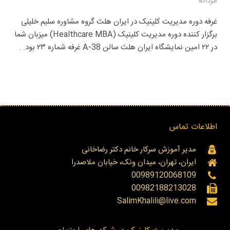
مردانه
غرفه دوره مدیریت کلینیک در ایران هلث گروه مشاوره سلیم خلیلی
برگزار کننده دوره مدیریت کلینیک (Healthcare MBA) میزبان شما
در ۲۲ امین نمایشگاه ایران هلث سالن A-38 غرفه شماره ۲۳ بود. .
اطلاعات تماس
مدیر آموزش سرکار خانم دکتر رضاخانی
ایران، تهران، میدان ونک، خیابان ملاصدرا
00989120068109
00982188213028
SalimKhalili@live.com