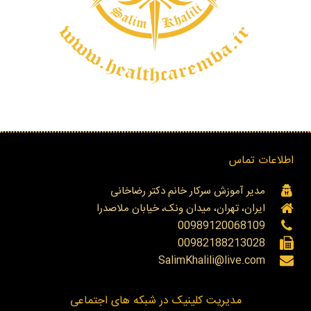
اطلاعات تماس
مدیر آموزش سرکار خانم دکتر رضاخانی
ایران، تهران، میدان ونک، خیابان ملاصدرا
00989120068109
00982188213028
SalimKhalili@live.com
مدیریت کلینیک در شبکه های اجتماعی