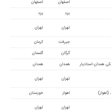
اصفهان
اصفهان
یزد
یزد
تهران
تهران
جیرفت
کرمان
گرگان
گلستان
کی همدان-استادیار
همدان
همدان
تهران
تهران
(اهواز)
اهواز
خوزستان
تهران
تهران