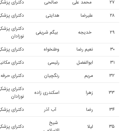
۲۷
محمد علی
صالحی
دکترای پزش
۲۸
علیرضا
هدایتی
دکترای پزش
دکترای پزشک
۲۹
خدیجه
بیگم شریفی
نوزادان
۳۰
نعیم رضا
وطنخواه
دکترای پزشک
۳۱
ابوالفضل
رئیسی
دکترای مکانی
۳۲
مریم
رنگچیان
دکترای حرفه 
دکترای پزشک
۳۳
زهرا
اسکندری زاده
نوزادان
۳۴
رضا
آب آذر
دکترای پزش
شیخ
۳۵
لیلا
دکترای پزشک
الاسلامی