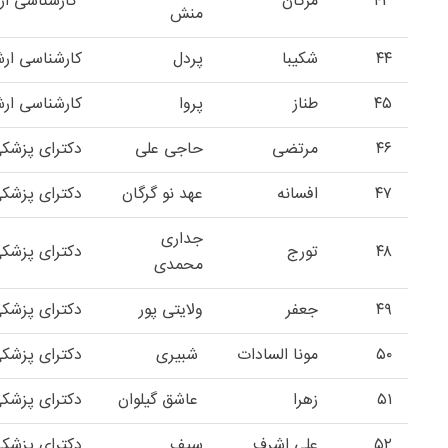
۴۳
مژگان
کارشناسی ار
منش
۴۴
شکیبا
پردل
کارشناسی ار
۴۵
طناز
پروا
کارشناسی ار
۴۶
مرتضی
حاجی علی
دکترای پزشک
۴۷
افسانه
عهد نو گرگان
دکترای پزشک
جداری
۴۸
تورج
دکترای پزشک
محمدی
۴۹
جعفر
ولایتی پور
دکترای پزشک
۵۰
مونا السادات
شبیری
دکترای پزشک
۵۱
زهرا
عاشق گیلوان
دکترای پزشک
۵۲
علی اشرف
سیف
دکترای پزشک