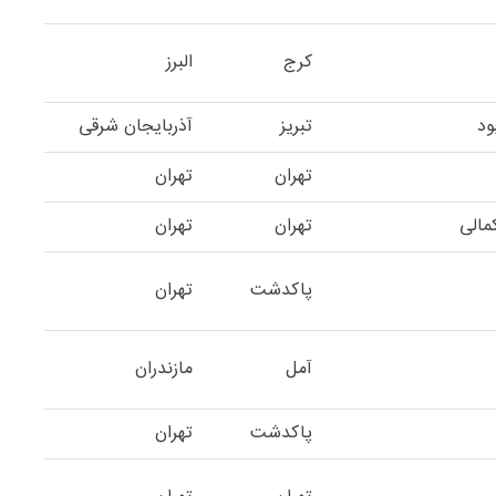
کرج
البرز
ود
تبریز
آذربایجان شرقی
تهران
تهران
مالی
تهران
تهران
پاکدشت
تهران
آمل
مازندران
پاکدشت
تهران