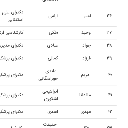
دکترای علوم 
۳۶
امیر
آرامی
استثنایی
۳۷
وحید
ملکی
کارشناسی ار
۳۸
جواد
عبادی
دکترای مدیر
۳۹
فرزاد
کمالی
دکترای پزشک
عابدی
۴۰
مریم
دکترای پزشک
خوراسگانی
ابراهیمی
۴۱
ماندانا
دکترای پزش
اشکوری
۴۲
مهدی
اسدی
دکترای پزشک
حقیقت