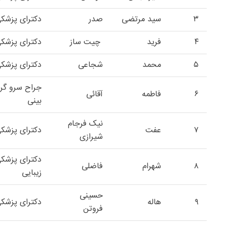
۳
سید مرتضی
صدر
دکترای پزشک
۴
فرید
چیت ساز
دکترای پزشک
۵
محمد
شجاعی
دکترای پزشک
جراح سرو گ
۶
فاطمه
آقائی
بینی
نیک فرجام
۷
عفت
دکترای پزش
شیرازی
دکترای پزش
۸
شهرام
فاضلی
زیبایی
حسینی
۹
هاله
دکترای پزشک
فروتن