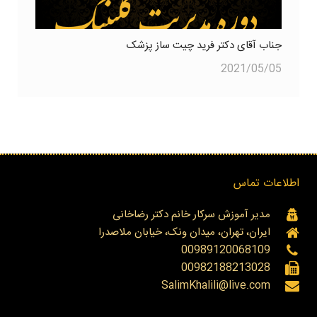
جناب آقای دکتر فرید چیت ساز پزشک
2021/05/05
اطلاعات تماس
مدیر آموزش سرکار خانم دکتر رضاخانی
ایران، تهران، میدان ونک، خیابان ملاصدرا
00989120068109
00982188213028
SalimKhalili@live.com