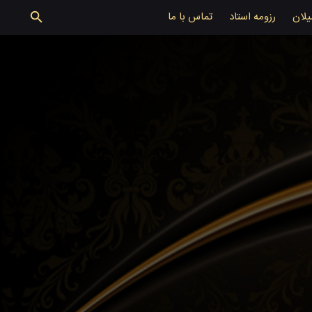
یلان
رزومه استاد
تماس با ما