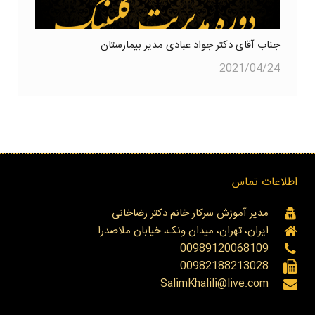
جناب آقای دکتر جواد عبادی مدیر بیمارستان
2021/04/24
اطلاعات تماس
مدیر آموزش سرکار خانم دکتر رضاخانی
ایران، تهران، میدان ونک، خیابان ملاصدرا
00989120068109
00982188213028
SalimKhalili@live.com