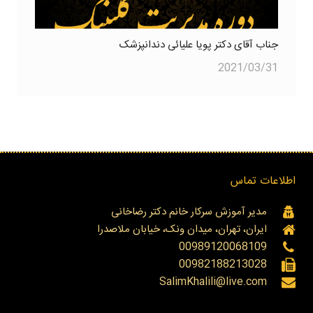
جناب آقای دکتر پویا علیائی دندانپزشک
2021/03/31
اطلاعات تماس
مدیر آموزش سرکار خانم دکتر رضاخانی
ایران، تهران، میدان ونک، خیابان ملاصدرا
00989120068109
00982188213028
SalimKhalili@live.com