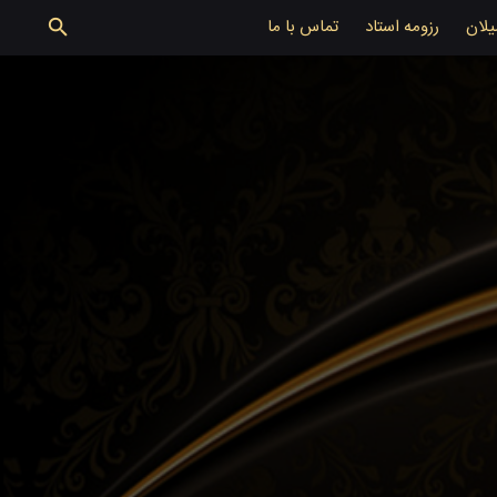
یلان
رزومه استاد
تماس با ما