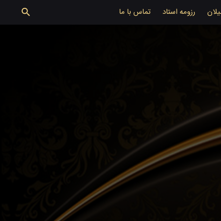
یلان
رزومه استاد
تماس با ما