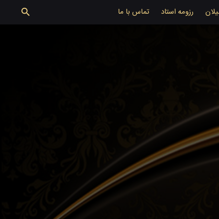
یلان
رزومه استاد
تماس با ما