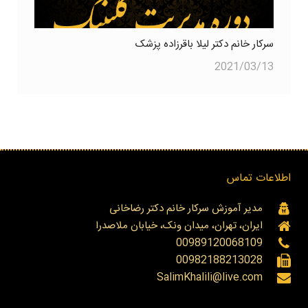
سرکار خانم دکتر لیلا باقرزاده پزشک
2021/03/13
اطلاعات تماس
مدیر آموزش سرکار خانم دکتر رضاخانی
ایران، تهران، میدان ونک، خیابان ملاصدرا
00989120068109
00982188213028
SalimKhalili@live.com