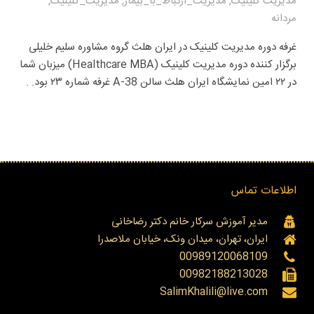
مدیریت کلینیک
,
مدیریت_ارتباط_با_بیمار
,
مدیریت_کلینیک
,
مردانه
غرفه دوره مدیریت کلینیک در ایران هلث گروه مشاوره سلیم خلیلی
برگزار کننده دوره مدیریت کلینیک (Healthcare MBA) میزبان شما
در ۲۲ امین نمایشگاه ایران هلث سالن A-38 غرفه شماره ۲۳ بود. .
اطلاعات تماس
مدیر آموزش سرکار خانم دکتر رضاخانی
ایران، تهران، میدان ونک، خیابان ملاصدرا
00989120068109
00982188213028
SalimKhalili@live.com