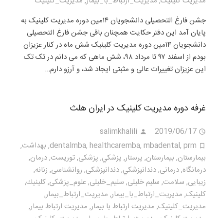
مدیریت کلینیک
,
مدیریت_ارتباط_با_بیمار
,
مدیریت_کلینیک
جشن فارغ التحصیلی دانشجویان ۱۴مین دوره مدیریت کلینیک به
پایان آمد این دفتر حکایت همچنان باقی جشن فارغ التحصیلی
دانشجویان ۱۴مین دوره مدیریت کلینیک شش ماه در کنار عزیزان
بودم از اسفند ۹۷ تا مرداد ۹۸، شش ماهی که می دانم در تک تک
این عزیزان تغییرات عالی و مثبتی ایجاد شد، و آرزو دارم…
غرفه دوره مدیریت کلینیک در ایران هلث
salimkhalili
2019/06/17
prm
,
mbadental
,
healthcaremba
,
dentalmba
,
بهداشت
,
بيمارستان
,
بیمارستان
,
پرستار
,
پزشكي
,
پزشکی
,
توریست
,
درمان
,
درمانگاه
,
درمانی
,
دندانپزشكي
,
دندانپزشکی
,
روانشناسی
,
زنانه
,
زیبایی
,
سلامت
,
سلیم خلیلی
,
سلیم_خلیلی
,
علوم_پزشکی
,
كلينيك
,
کلینیک
,
مديريت_ارتباط_با_بيمار
,
مديريت_ارتباط_بیمار
,
مديريت_كلينيک
,
مدیریت ارتباط با بیمار
,
مدیریت ارتباط بیمار
,