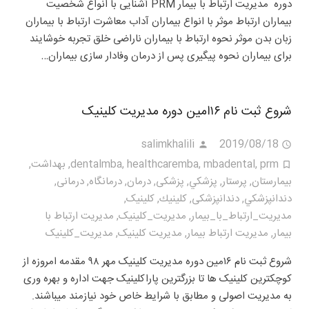
دوره مدیریت ارتباط با بیمار PRM آشنایی با انواع شخصیت
بیماران ارتباط موثر با انواع بیماران آداب معاشرت ارتباط با بیماران
زبان بدن موثر نحوه ارتباط با بیماران ناراضی خلق تجربه خوشایند
برای بیماران نحوه پیگیری پس از درمان وفادار سازی بیماران…
شروع ثبت نام ۱۶امین دوره مدیریت کلینیک
salimkhalili
2019/08/18
prm
,
mbadental
,
healthcaremba
,
dentalmba
,
بهداشت
,
بيمارستان
,
پرستار
,
پزشكي
,
پزشکی
,
درمان
,
درمانگاه
,
درمانی
,
دندانپزشكي
,
دندانپزشکی
,
كلينيك
,
کلینیک
,
مديريت_ارتباط_با_بيمار
,
مديريت_كلينيک
,
مدیریت ارتباط با
بیمار
,
مدیریت ارتباط بیمار
,
مدیریت کلینیک
,
مدیریت_کلینیک
شروع ثبت نام ۱۶مین دوره مدیریت کلینیک مهر ۹۸ مقدمه امروزه از
کوچکترین کلینیک ها تا بزرگترین پاراکلینیک جهت اداره و بهره وری
به مدیریت اصولی و مطابق با شرایط خاص خود نیازمند میباشند.