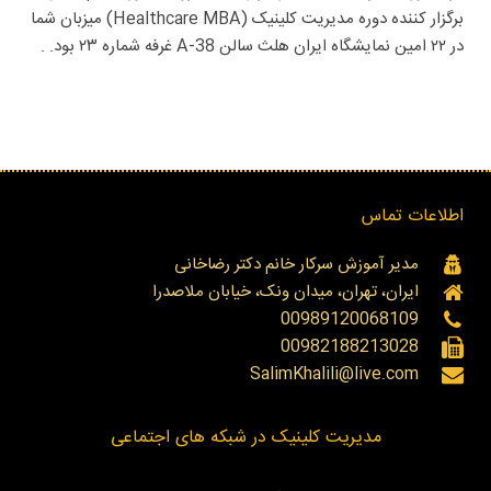
برگزار کننده دوره مدیریت کلینیک (Healthcare MBA) میزبان شما
در ۲۲ امین نمایشگاه ایران هلث سالن A-38 غرفه شماره ۲۳ بود. .
اطلاعات تماس
مدیر آموزش سرکار خانم دکتر رضاخانی
ایران، تهران، میدان ونک، خیابان ملاصدرا
00989120068109
00982188213028
SalimKhalili@live.com
مدیریت کلینیک در شبکه های اجتماعی