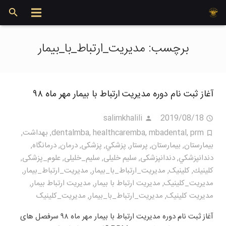
برچسب:
مديريت_ارتباط_با_بيمار
آغاز ثبت نام دوره مدیریت ارتباط با بیمار مهر ماه ۹۸
salimkhalili
2019/08/18
prm
,
mbadental
,
healthcaremba
,
dentalmba
,
بهداشت
,
بيمارستان
,
بیمارستان
,
پرستار
,
پزشكي
,
پزشکی
,
درمان
,
درمانگاه
,
دندانپزشكي
,
دندانپزشکی
,
سلیم خلیلی
,
سلیم_خلیلی
,
علوم_پزشکی
,
كلينيك
,
کلینیک
,
مديريت_ارتباط_با_بيمار
,
مديريت_ارتباط_بیمار
,
مديريت_كلينيک
,
مدیریت ارتباط با بیمار
,
مدیریت ارتباط بیمار
,
مدیریت کلینیک
,
مدیریت_ارتباط_با_بیمار
,
مدیریت_کلینیک
آغاز ثبت نام دوره مدیریت ارتباط با بیمار مهر ماه ۹۸ سرفصل های