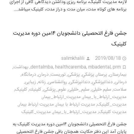
لازمه مدیریت کلینیک، برنامه ریزی وداشتن دیدگاهی کافی از اجرای
برنامه های کوتاه مدت، میان مدت و دراز مدت، کلینیک میباشد….
جشن فارغ التحصیلی دانشجویان ۱۴مین دوره مدیریت
کلینیک
salimkhalili
2019/08/18
prm
,
mbadental
,
healthcaremba
,
dentalmba
,
بهداشت
,
بيمارستان
,
پرستار
,
پزشكي
,
پزشکی
,
توریست
,
درمان
,
درمانگاه
,
درمانی
,
دندانپزشكي
,
دندانپزشکی
,
روانشناسی
,
زنانه
,
زیبایی
,
سلامت
,
سلیم خلیلی
,
سلیم_خلیلی
,
علوم_پزشکی
,
كلينيك
,
کلینیک
,
مديريت_ارتباط_با_بيمار
,
مديريت_ارتباط_بیمار
,
مديريت_كلينيک
,
مدیریت ارتباط با بیمار
,
مدیریت ارتباط بیمار
,
مدیریت کلینیک
,
مدیریت_ارتباط_با_بیمار
,
مدیریت_کلینیک
جشن فارغ التحصیلی دانشجویان ۱۴مین دوره مدیریت کلینیک به
پایان آمد این دفتر حکایت همچنان باقی جشن فارغ التحصیلی