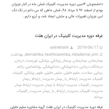
دانشجویان ۱۴مین دوره مدیریت کلینیک شش ماه در کنار عزیزان
بودم از اسفند ۹۷ تا مرداد ۹۸، شش ماهی که می دانم در تک تک
این عزیزان تغییرات عالی و مثبتی ایجاد شد، و آرزو دارم…
غرفه دوره مدیریت کلینیک در ایران هلث
salimkhalili
2019/06/17
prm
,
mbadental
,
healthcaremba
,
dentalmba
,
بهداشت
,
بيمارستان
,
بیمارستان
,
پرستار
,
پزشكي
,
پزشکی
,
توریست
,
درمان
,
درمانگاه
,
درمانی
,
دندانپزشكي
,
دندانپزشکی
,
روانشناسی
,
زنانه
,
زیبایی
,
سلامت
,
سلیم خلیلی
,
سلیم_خلیلی
,
علوم_پزشکی
,
كلينيك
,
کلینیک
,
مديريت_ارتباط_با_بيمار
,
مديريت_ارتباط_بیمار
,
مديريت_كلينيک
,
مدیریت ارتباط با بیمار
,
مدیریت ارتباط بیمار
,
مدیریت کلینیک
,
مدیریت_ارتباط_با_بیمار
,
مدیریت_کلینیک
,
مردانه
غرفه دوره مدیریت کلینیک در ایران هلث گروه مشاوره سلیم خلیلی