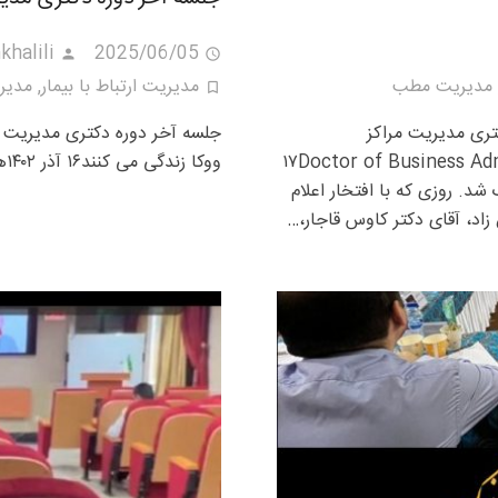
khalili
2025/06/05
مدیریت مطب
مدیریت ارتباط با بیمار
,
مدیری
تری مدیریت مراکز
جلسه آخر دوره دکتری مدیریت م
درمانی‏‎‏Doctor of Business Administration in Healthcare Management (DBA)‏‎‏‎۱۷
ووکا زندگی می کنند۱۶ آذر ۱۴۰۲همزمان با روز دانشجو
 حک شد. روزی که با افتخار اعلام